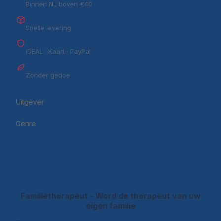
Binnen NL boven €40
1–3 werkdagen
Snelle levering
Veilig betalen
iDEAL · Kaart · PayPal
14 dagen bedenktijd
Zonder gedoe
Uitgever
Uitgeverij De Rijn
Genre
Boek
Over het boek
Familietherapeut - Word de therapeut van uw
eigen familie