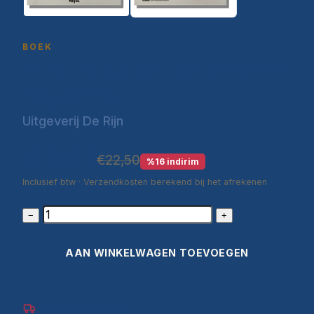
BOEK
Aile Terapisti | Selahattin
Yaylamaz
Uitgeverij De Rijn
€19,00
€22,50
%16 indirim
Inclusief btw · Verzendkosten berekend bij het afrekenen
−
+
AAN WINKELWAGEN TOEVOEGEN
Gratis verzending