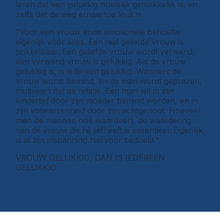
leren dat een gelukkig huwelijk gemakkelijk is, en
zelfs dat de weg ernaartoe leuk is.
"Voor een vrouw komt emotionele behoefte
eigenlijk vóór alles. Een niet geliefde vrouw is
prikkelbaar. Een geliefde vrouw wordt verwend,
een verwend vrouw is gelukkig. Als de vrouw
gelukkig is, is iedereen gelukkig. Wanneer de
vrouw wordt bemind, en de man wordt geprezen,
motiveert dat de relatie. Een man wil in zijn
kindertijd door zijn moeder bemind worden, en in
zijn volwassenheid door zijn echtgenoot. Hoeveel
men de mannen ook waardeert, de waardering
van de vrouw die hij liefheeft is essentieel. Eigenlijk
is al zijn inspanning hiervoor bedoeld."
VROUW GELUKKIG, DAN IS IEDEREEN
GELUKKIG.