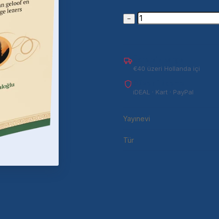
−
Ücretsiz kargo
€40 üzeri Hollanda içi
Güvenli ödeme
iDEAL · Kart · PayPal
Yayınevi
Tür