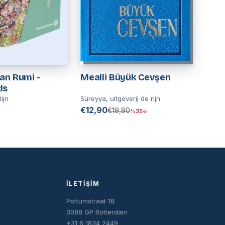
an Rumi -
Mealli Büyük Cevşen
ds
ijn
Süreyya, uitgeverij de rijn
€12,90
€19,90
%35↓
İLETIŞIM
Pottumstraat 18
3088 GP Rotterdam
+31 6 1834 2449