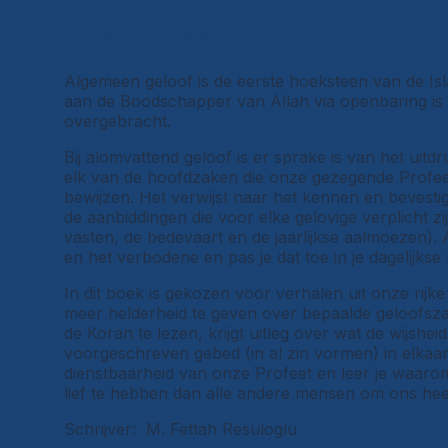
Kitap Hakkında
Algemeen geloof is de eerste hoeksteen van de Islam
aan de Boodschapper van Allah via openbaring i
overgebracht.
Bij alomvattend geloof is er sprake is van het uitd
elk van de hoofdzaken die onze gezegende Profeet 
bewijzen. Het verwijst naar het kennen en bevesti
de aanbiddingen die voor elke gelovige verplicht z
vasten, de bedevaart en de jaarlijkse aalmoezen).
en het verbodene en pas je dat toe in je dagelijkse 
In dit boek is gekozen voor verhalen uit onze rijk
meer helderheid te geven over bepaalde geloofsz
de Koran te lezen, krijgt uitleg over wat de wijshei
voorgeschreven gebed (in al zin vormen) in elkaar 
dienstbaarheid van onze Profeet en leer je waa
lief te hebben dan alle andere mensen om ons hee
Schrijver: M. Fettah Resuloglu