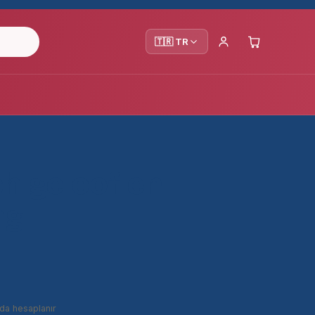
🇹🇷 TR
ch geloof en
ng
da hesaplanır