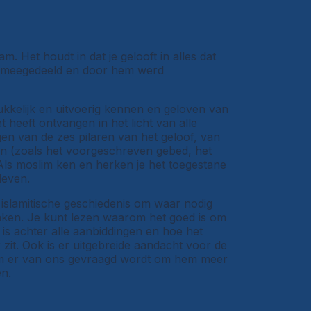
. Het houdt in dat je gelooft in alles dat
s meegedeeld en door hem werd
rukkelijk en uitvoerig kennen en geloven van
heeft ontvangen in het licht van alle
gen van de zes pilaren van het geloof, van
ijn (zoals het voorgeschreven gebed, het
 Als moslim ken en herken je het toegestane
leven.
e islamitische geschiedenis om waar nodig
aken. Je kunt lezen waarom het goed is om
d is achter alle aanbiddingen en hoe het
zit. Ook is er uitgebreide aandacht voor de
rom er van ons gevraagd wordt om hem meer
n.