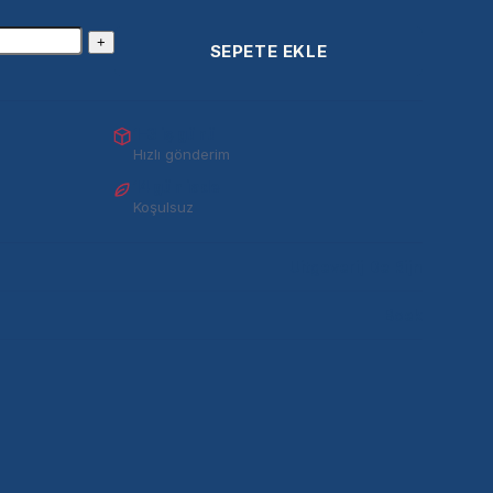
+
SEPETE EKLE
1–3 iş günü
Hızlı gönderim
14 gün iade
Koşulsuz
Uitgeverij De Rijn
Boek