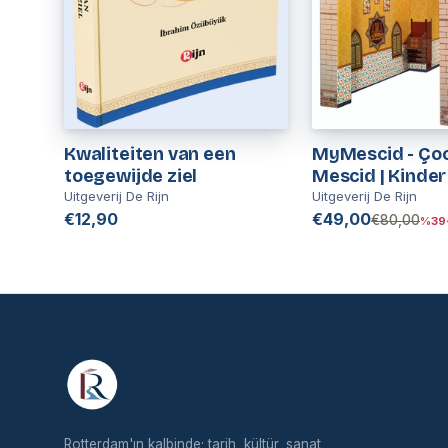
Kwaliteiten van een
MyMescid - Çoc
toegewijde ziel
Mescid | Kinder
Moskee Speelh
Uitgeverij De Rijn
Uitgeverij De Rijn
€12,90
€49,00
€80,00
%39
Rotterdam'ın kalbinde; tarih, kültür, sanat,