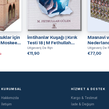
uklar için
İmtihanlar Kuşağı | Kırık
Masnavi v
 Moskee |
Testi 18 | M Fethullah
Nederlan
uis
Gülen
Uitgeverij De Rijn
Uitgeverij De R
€11,90
€77,00
↓
KURUMSAL
HIZMET & DESTEK
Hakkımızda
Kargo & Teslimat
İletişim
İade & Değişim