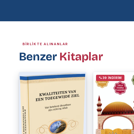
BIRLIKTE ALINANLAR
Benzer
Kitaplar
%39 İNDIRIM