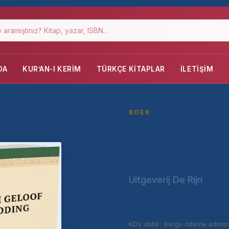
DA
KUR’AN-I KERIM
TÜRKÇE KITAPLAR
İLETIŞIM
BOEK
Islamitis
aanbiddi
Uitgeverij De Rijn
€12,90
KDV dahil · Kargo ödeme adımın