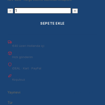
−
+
SEPETE EKLE
Ücretsiz kargo
€40 üzeri Hollanda içi
1–3 iş günü
Hızlı gönderim
Güvenli ödeme
iDEAL · Kart · PayPal
14 gün iade
Koşulsuz
Yayınevi
Uitgeverij De Rijn
Tür
Boek