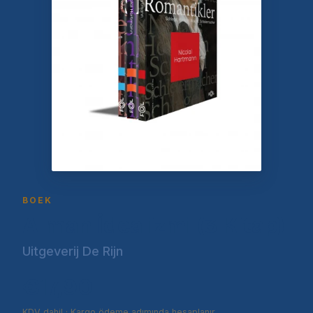
BOEK
Alman İdealizmi (3 Kitap)
Uitgeverij De Rijn
€17,90
KDV dahil · Kargo ödeme adımında hesaplanır