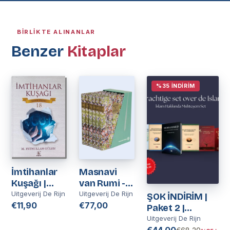
BIRLIKTE ALINANLAR
Benzer
Kitaplar
%35 İNDIRIM
İmtihanlar
Masnavi
Kuşağı |
van Rumi -
Kırık Testi 18
Nederlands
Uitgeverij De Rijn
Uitgeverij De Rijn
ŞOK İNDİRİM |
| M
€11,90
€77,00
Paket 2 |
Fethullah
Nederlands
Uitgeverij De Rijn
Gülen
€44,00