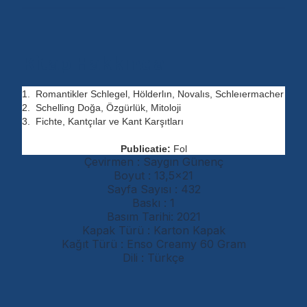
Kitap Hakkında
1. Romantikler Schlegel, Hölderlın, Novalıs, Schleıermacher
2. Schelling Doğa, Özgürlük, Mitoloji
3. Fichte, Kantçılar ve Kant Karşıtları
Publicatie
:
Fol
Çevirmen : Saygın Günenç
Boyut : 13,5×21
Sayfa Sayısı : 432
Baskı : 1
Basım Tarihi: 2021
Kapak Türü : Karton Kapak
Kağıt Türü : Enso Creamy 60 Gram
Dili : Türkçe