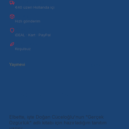
Ücretsiz kargo
€40 üzeri Hollanda içi
1–3 iş günü
Hızlı gönderim
Güvenli ödeme
iDEAL · Kart · PayPal
14 gün iade
Koşulsuz
Yayınevi
Uitgeverij De Rijn
Kitap Hakkında
Elbette, işte Doğan Cüceloğlu'nun "Gerçek
Özgürlük" adlı kitabı için hazırladığım tanıtım
yazısı: