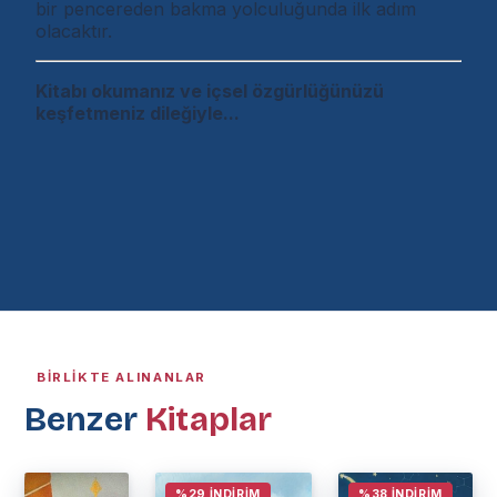
bir pencereden bakma yolculuğunda ilk adım
olacaktır.
Kitabı okumanız ve içsel özgürlüğünüzü
keşfetmeniz dileğiyle...
BIRLIKTE ALINANLAR
Benzer
Kitaplar
%29 İNDIRIM
%38 İNDIRIM