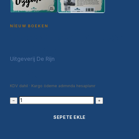
NIEUW BOEKEN
Gerçek Özgürlük | Doğan
Cüceloğlu
Uitgeverij De Rijn
€7,90
KDV dahil · Kargo ödeme adımında hesaplanır
−
+
SEPETE EKLE