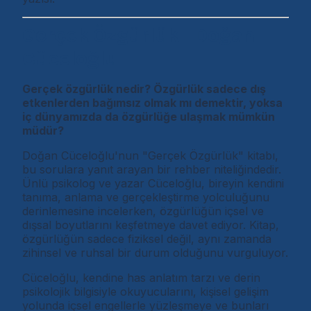
Gerçek Özgürlük - Doğan
Cüceloğlu
Gerçek özgürlük nedir? Özgürlük sadece dış
etkenlerden bağımsız olmak mı demektir, yoksa
iç dünyamızda da özgürlüğe ulaşmak mümkün
müdür?
Doğan Cüceloğlu'nun "Gerçek Özgürlük" kitabı,
bu sorulara yanıt arayan bir rehber niteliğindedir.
Ünlü psikolog ve yazar Cüceloğlu, bireyin kendini
tanıma, anlama ve gerçekleştirme yolculuğunu
derinlemesine incelerken, özgürlüğün içsel ve
dışsal boyutlarını keşfetmeye davet ediyor. Kitap,
özgürlüğün sadece fiziksel değil, aynı zamanda
zihinsel ve ruhsal bir durum olduğunu vurguluyor.
Cüceloğlu, kendine has anlatım tarzı ve derin
psikolojik bilgisiyle okuyucularını, kişisel gelişim
yolunda içsel engellerle yüzleşmeye ve bunları