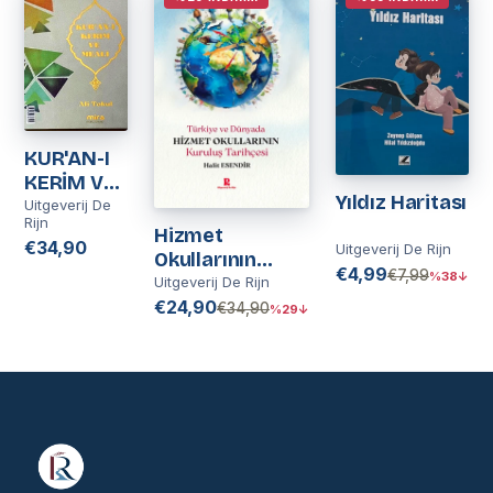
KUR'AN-I
KERİM VE
Yıldız Haritası
MEALİ | Ali
Uitgeverij De
Rijn
Tokul
Hizmet
€34,90
Uitgeverij De Rijn
Okullarının
€4,99
€7,99
%38↓
Kuruluş
Uitgeverij De Rijn
Tarihçesi
€24,90
€34,90
%29↓