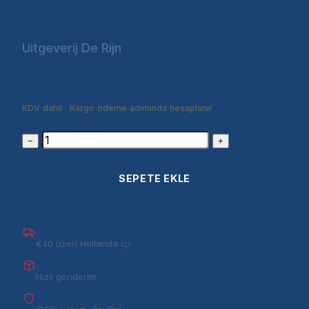
10
Uitgeverij De Rijn
€300,00
KDV dahil · Kargo ödeme adımında hesaplanır
−
+
SEPETE EKLE
Ücretsiz kargo
€40 üzeri Hollanda içi
1–3 iş günü
Hızlı gönderim
Güvenli ödeme