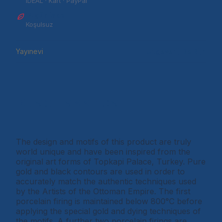
iDEAL · Kart · PayPal
14 gün iade
Koşulsuz
Yayınevi
Uitgeverij De Rijn
Kitap Hakkında
The design and motifs of this product are truly
world unique and have been inspired from the
original art forms of Topkapi Palace, Turkey. Pure
gold and black contours are used in order to
accurately match the authentic techniques used
by the Artists of the Ottoman Empire. The first
porcelain firing is maintained below 800°C before
applying the special gold and dying techniques of
the motifs. A further two porcelain firings are