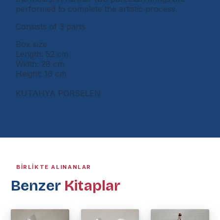
performed to complete the artistic process.
Consists of 3 parts
Box size
Length: 52 cm
Width: 28 cm
Height: 16 cm
KUTAHYA PORSELEN
BIRLIKTE ALINANLAR
Benzer
Kitaplar