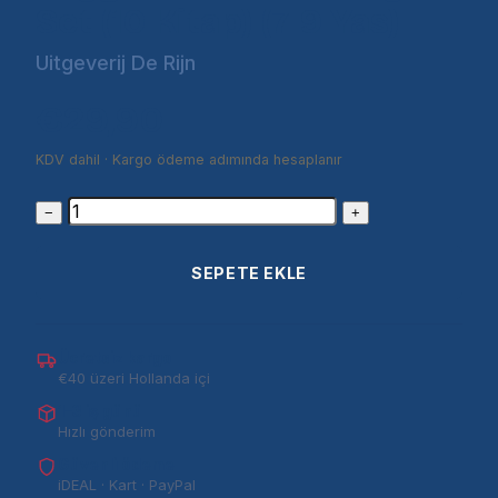
Set (10 Kitap) (7-9 Yas)
Uitgeverij De Rijn
€29,90
KDV dahil · Kargo ödeme adımında hesaplanır
−
+
SEPETE EKLE
Ücretsiz kargo
€40 üzeri Hollanda içi
1–3 iş günü
Hızlı gönderim
Güvenli ödeme
iDEAL · Kart · PayPal