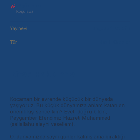
14 gün iade
Koşulsuz
Yayınevi
Uitgeverij De Rijn
Tür
Basılı Kitaplar
Kitap Hakkında
Kocaman bir evrende küçücük bir dünyada
yaşıyoruz. Bu küçük dünyamıza anlam katan en
önemli kişi sence kim? Evet, doğru bildin,
Peygamber Efendimiz Hazreti Muhammed
(sallallahu aleyhi vesellem).
O, dünyamızda sayılı günler kalmış ama bıraktığı