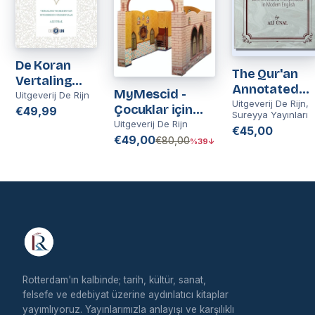
De Koran
The Qur'an
Vertaling
Annotated
MyMescid -
Voorzien Van
Uitgeverij De Rijn
Translation -
Uitgeverij De Rijn,
Çocuklar için
Uitgebreid
€49,99
Sureyya Yayınları
English &
Mescid | Kinder
Uitgeverij De Rijn
Commentaar
€45,00
Arabic | The
Moskee |
€49,00
| Ali Ünal
€80,00
%39↓
Qur'an with
Moskee
Annotated
Speelhuis
Interpretatio
in Modern
English | The
Qur'an
Translation,
Ali Ünal
Rotterdam'ın kalbinde; tarih, kültür, sanat,
felsefe ve edebiyat üzerine aydınlatıcı kitaplar
yayımlıyoruz. Yayınlarımızla anlayışı ve karşılıklı