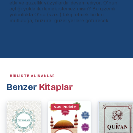
etki ve güzellik yüzyıllardır devam ediyor. O'nun
açtığı yolda ilerlemek istemez misin? Bu gizemli
yolculukta O'nu (s.a.s.) takip etmek bizleri
mutluluğa, huzura, güzel yerlere götürecek.
BIRLIKTE ALINANLAR
Benzer
Kitaplar
%39 İNDIRIM