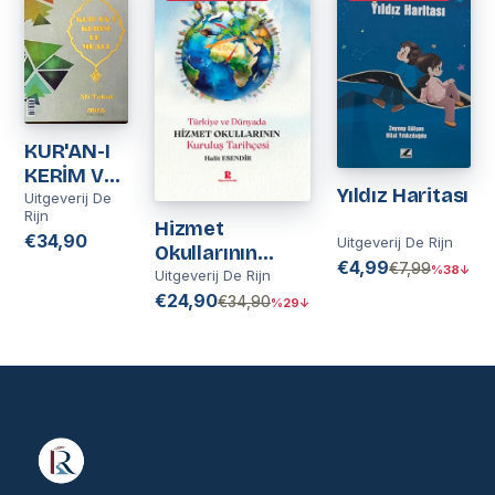
KUR'AN-I
KERİM VE
Yıldız Haritası
MEALİ | Ali
Uitgeverij De
Rijn
Tokul
Hizmet
€34,90
Uitgeverij De Rijn
Okullarının
€4,99
€7,99
%38↓
Kuruluş
Uitgeverij De Rijn
Tarihçesi
€24,90
€34,90
%29↓