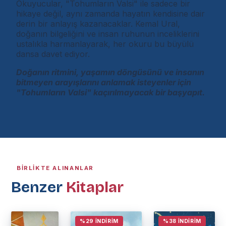
Okuyucular, "Tohumların Valsi" ile sadece bir
hikaye değil, aynı zamanda hayatın kendisine dair
derin bir anlayış kazanacaklar. Kemal Ural,
doğanın bilgeliğini ve insan ruhunun inceliklerini
ustalıkla harmanlayarak, her okuru bu büyülü
dansa davet ediyor.
Doğanın ritmini, yaşamın döngüsünü ve insanın
bitmeyen arayışlarını anlamak isteyenler için
"Tohumların Valsi" kaçırılmayacak bir başyapıt.
BIRLIKTE ALINANLAR
Benzer
Kitaplar
%29 İNDIRIM
%38 İNDIRIM