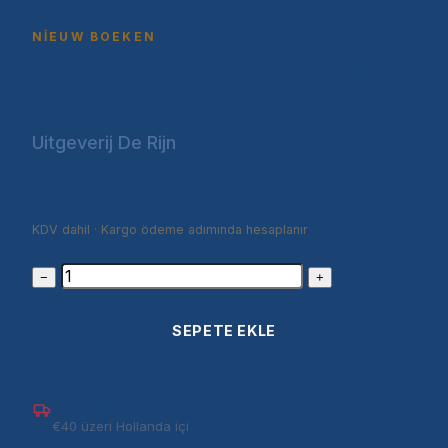
NIEUW BOEKEN
Tohumların Valsi | Kemal
Ural
Uitgeverij De Rijn
€11,90
KDV dahil · Kargo ödeme adımında hesaplanır
−
+
SEPETE EKLE
Ücretsiz kargo
€40 üzeri Hollanda içi