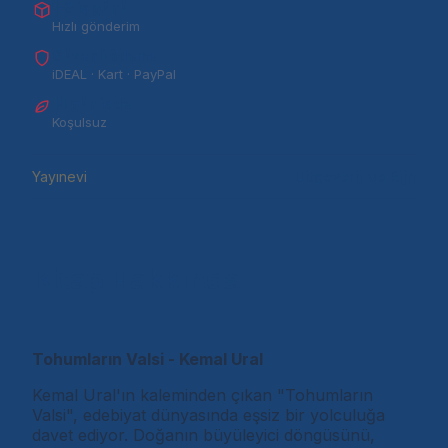
1–3 iş günü
Hızlı gönderim
Güvenli ödeme
iDEAL · Kart · PayPal
14 gün iade
Koşulsuz
Yayınevi
Uitgeverij De Rijn
Kitap Hakkında
Tohumların Valsi - Kemal Ural
Kemal Ural'ın kaleminden çıkan "Tohumların
Valsi", edebiyat dünyasında eşsiz bir yolculuğa
davet ediyor. Doğanın büyüleyici döngüsünü,