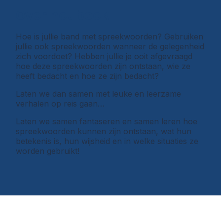
Over het boek
Hoe is jullie band met spreekwoorden? Gebruiken
jullie ook spreekwoorden wanneer de gelegenheid
zich voordoet? Hebben jullie je ooit afgevraagd
hoe deze spreekwoorden zijn ontstaan, wie ze
heeft bedacht en hoe ze zijn bedacht?
Laten we dan samen met leuke en leerzame
verhalen op reis gaan…
Laten we samen fantaseren en samen leren hoe
spreekwoorden kunnen zijn ontstaan, wat hun
betekenis is, hun wijsheid en in welke situaties ze
worden gebruikt!