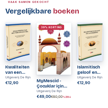
VAAK SAMEN GEKOCHT
Vergelijkbare
boeken
39% KORTING
Kwaliteiten
Islamitisch
van een
geloof en
toegewijde
aanbidding
Uitgeverij De Rijn
Uitgeverij De Rijn
MyMescid -
ziel
€12,90
€12,90
Çocuklar için
Mescid | Kinder
Uitgeverij De Rijn
Moskee |
€49,00
€80,00
%39↓
Moskee
Speelhuis