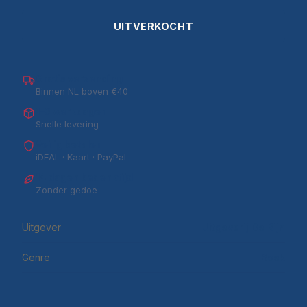
UITVERKOCHT
Gratis verzending
Binnen NL boven €40
1–3 werkdagen
Snelle levering
Veilig betalen
iDEAL · Kaart · PayPal
14 dagen bedenktijd
Zonder gedoe
Uitgever
Uitgeverij De Rijn
Genre
Boek