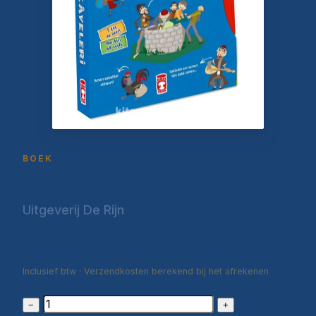
BOEK
Atasözleri Hikayeleri
Uitgeverij De Rijn
€18,50
Inclusief btw · Verzendkosten berekend bij het afrekenen
−
+