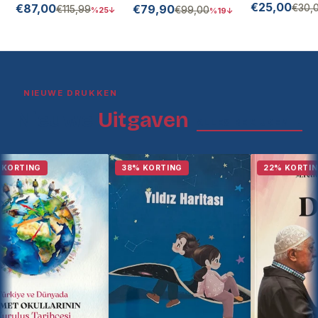
€25,00
€87,00
Takim
€79,90
€30,
€115,99
€99,00
%25↓
%19↓
NIEUWE DRUKKEN
Nieuwe
Uitgaven
ALLES BEKIJKEN →
TING
38% KORTING
22% KORTING