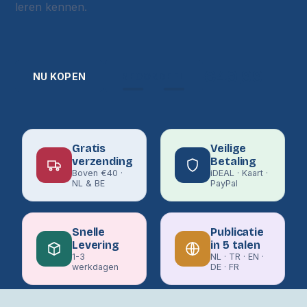
leren kennen.
€49,99
NU KOPEN
BEOORDEEL
Gratis
Veilige
verzending
Betaling
Boven €40 ·
iDEAL · Kaart ·
NL & BE
PayPal
Snelle
Publicatie
Levering
in 5 talen
1-3
NL · TR · EN ·
werkdagen
DE · FR