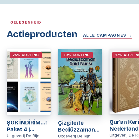
GELEGENHEID
Actieproducten
ALLE CAMPAGNES →
25% KORTING
19% KORTING
17% KORTIN
Qur’an Ker
ŞOK İNDİRİM…!
Çizgilerle
Nederland
Paket 4 |
Bediüzzaman
Vertaling
Uitgeverij De Ri
Nederlands
Uitgeverij De Rijn
Said Nursi 2 Cilt
Uitgeverij De Rijn