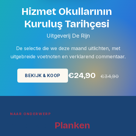
Hizmet Okullarının
Kuruluş Tarihçesi
Uitgeverij De Rijn
De selectie die we deze maand uitlichten, met
uitgebreide voetnoten en verklarend commentaar.
€24,90
BEKIJK & KOOP
€34,90
NAAR ONDERWERP
Ontdek de
Planken