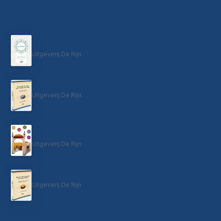
Religieus
ALLES →
De Koran Vertaling Voorzien Van Uitgebreid
Commentaar | Ali Ünal
Uitgeverij De Rijn
€49,99
Kwaliteiten van een toegewijde ziel
Uitgeverij De Rijn
€12,90
MyMescid - Çocuklar için Mescid | Kinder Moskee |
Moskee Speelhuis
Uitgeverij De Rijn
€49,00
Islamitisch geloof en aanbidding
Uitgeverij De Rijn
€12,90