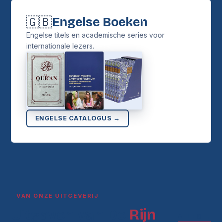
🇬🇧
Engelse Boeken
Engelse titels en academische series voor
internationale lezers.
ENGELSE CATALOGUS →
VAN ONZE UITGEVERIJ
Uitgaven van De
Rijn
ALLES →