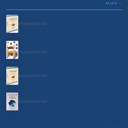
Kind
ALLES →
Kwaliteiten van een toegewijde ziel
Uitgeverij De Rijn
€12,90
MyMescid - Çocuklar için Mescid | Kinder Moskee |
Moskee Speelhuis
Uitgeverij De Rijn
€49,00
Islamitisch geloof en aanbidding
Uitgeverij De Rijn
€12,90
İmtihanlar Kuşağı | Kırık Testi 18 | M Fethullah Gülen
Uitgeverij De Rijn
€11,90
Geschiedenis