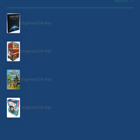
ALLES →
Mohammed | De Boodschapper Van God
Uitgeverij De Rijn
€14,90
Bediüzzaman Beşlemesi 5 Cilt
Uitgeverij De Rijn
€49,90
Çizgilerle Bediüzzaman Said Nursi 2 Cilt Takim
Uitgeverij De Rijn
€79,90
Peygamberimizin Hayatı Set (10 Kitap) (7-9 Yas)
Uitgeverij De Rijn
€29,90