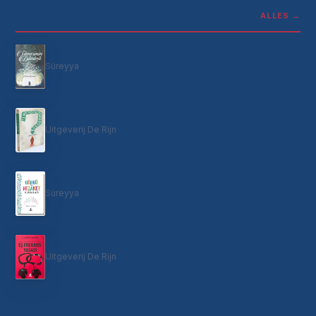
Literatuur
ALLES →
Süvarinin Dönüşü | Ferîd el-Ensârî
Süreyya
€10,00
İnsanın Başkenti
Uitgeverij De Rijn
€11,90
Görgü ve Nezaket Kuralları | İsmail Gökçe
Süreyya
€7,99
Eş Frekans Yasası
Uitgeverij De Rijn
€7,50