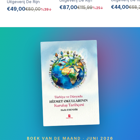
Nederland
Nederlands
Uitgeverij De Rijn
Mescid | Kinder
Uitgeverij De Rijn
€44,00
€87,00
€68,
€115,99
Moskee |
€49,00
%25↓
€80,00
%39↓
Moskee
Speelhuis
BOEK VAN DE MAAND · JUNI 2026