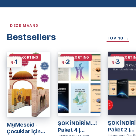
DEZE MAAND
Bestsellers
TOP 10 →
39% KORTING
25% KORTING
35% KORTI
1
2
3
ŞOK İNDİRİ
ŞOK İNDİRİM…!
MyMescid -
Paket 2 |
Paket 4 |
Çocuklar için
Uitgeverij De R