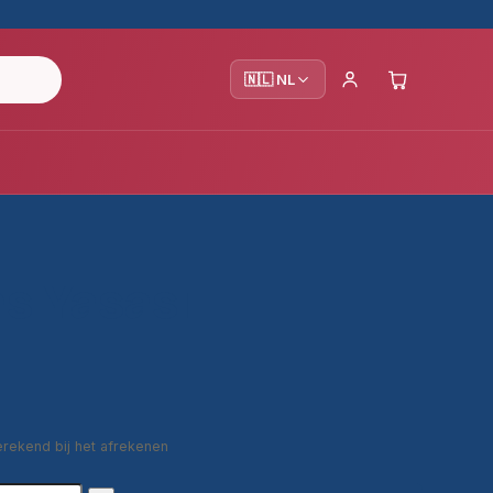
🇳🇱 NL
s Yasası
erekend bij het afrekenen