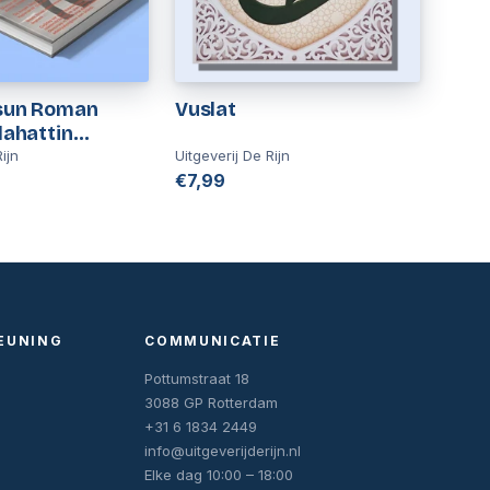
fsun Roman
Vuslat
elahattin
ın Son Romanı
ijn
Uitgeverij De Rijn
€7,99
EUNING
COMMUNICATIE
Pottumstraat 18
3088 GP Rotterdam
+31 6 1834 2449
info@uitgeverijderijn.nl
Elke dag 10:00 – 18:00