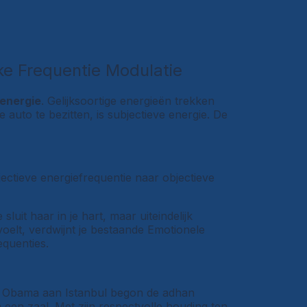
jke Frequentie Modulatie
 energie
. Gelijksoortige energieën trekken
auto te bezitten, is subjectieve energie. De
ectieve energiefrequentie naar objectieve
je sluit haar in je hart, maar uiteindelijk
 voelt, verdwijnt je bestaande Emotionele
equenties.
t Obama aan Istanbul begon de adhan
n een zaal. Met zijn respectvolle houding ten