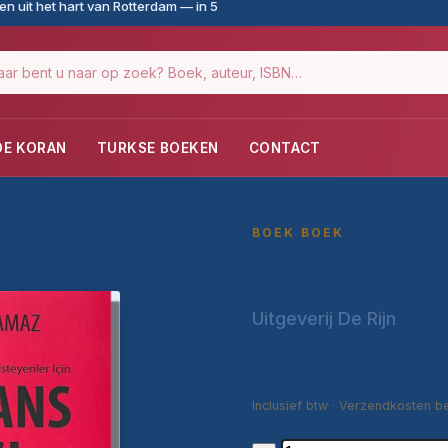
n uit het hart van Rotterdam — in 5
DE KORAN
TURKSE BOEKEN
CONTACT
BOEK BOEK
Eş Frekan
Uitgeverij De Rijn
€7,50
Inclusief btw · Verzendkosten b