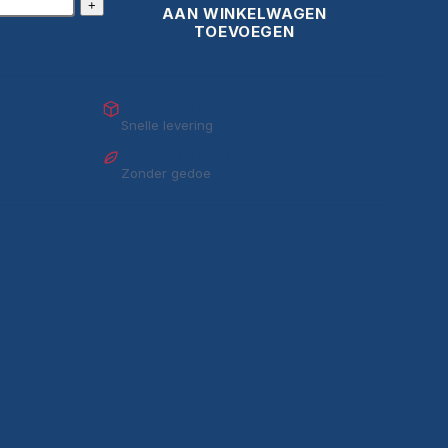
+
AAN WINKELWAGEN
TOEVOEGEN
1–3 werkdagen
Snelle levering
14 dagen bedenktijd
Zonder gedoe
Uitgeverij De Rijn
Boek boek