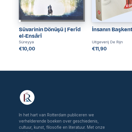
Süvarinin Dönüşü | Ferîd
İnsanın Başkent
el-Ensârî
Süreyya
Uitgeverij De Rijn
€10,00
€11,90
In het hart van Rotterdam publiceren we
verhelderende boeken over geschiedenis,
cultuur, kunst, filosofie en literatuur. Met onze