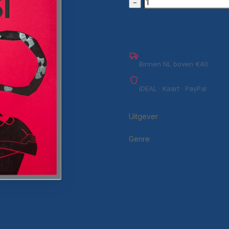
−
Gratis verzending
Binnen NL boven €40
Veilig betalen
iDEAL · Kaart · PayPal
Uitgever
Genre