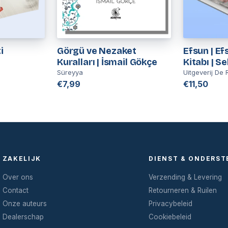
i
Görgü ve Nezaket
Efsun | E
Kuralları | İsmail Gökçe
Kitabı | S
Demirtaş’
Süreyya
Uitgeverij De R
€7,99
€11,50
ZAKELIJK
DIENST & ONDERST
Over ons
Verzending & Levering
Contact
Retourneren & Ruilen
Onze auteurs
Privacybeleid
Dealerschap
Cookiebeleid