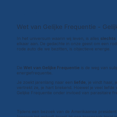
Over het boek
Wet van Gelijke Frequentie - Geli
In het universum waarin wij leven, is alles
slechts
elkaar aan. De gedachte in onze geest om een rode 
rode auto die we bezitten, is objectieve energie.
De
Wet van Gelijke Frequentie
is de weg van subj
energiefrequentie.
Je zoekt jarenlang naar een
liefde
, je vindt haar, 
vertrekt ze, je hart brekend. Hoewel je veel liefde
Gelijke Frequentie onder invloed van parasitaire fr
Tijdens een bezoek van de Amerikaanse presiden
(oproep tot gebed) terwijl hij een toespraak hield i