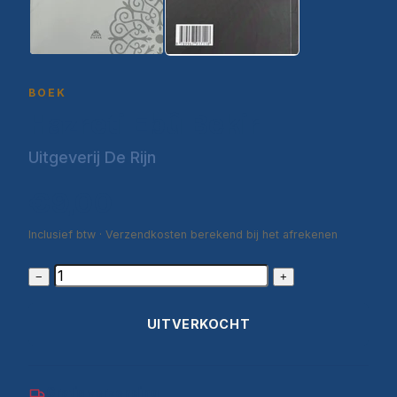
BOEK
Hazreti Ebû Bekir
Uitgeverij De Rijn
€9,00
Inclusief btw · Verzendkosten berekend bij het afrekenen
−
+
UITVERKOCHT
Gratis verzending