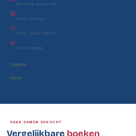
Binnen NL boven €40
1–3 werkdagen
Snelle levering
Veilig betalen
iDEAL · Kaart · PayPal
14 dagen bedenktijd
Zonder gedoe
Uitgever
Uitgeverij De Rijn
Genre
Boek
VAAK SAMEN GEKOCHT
Vergelijkbare
boeken