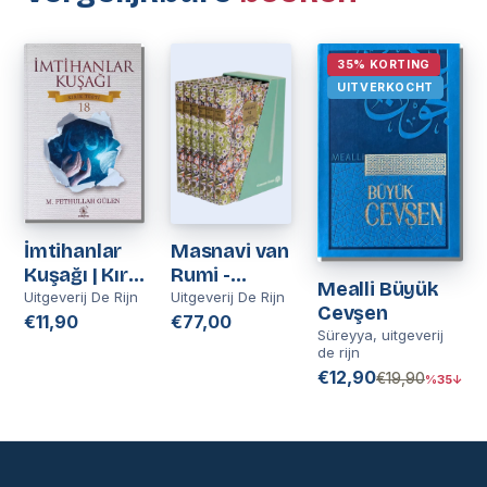
35% KORTING
UITVERKOCHT
İmtihanlar
Masnavi van
Kuşağı | Kırık
Rumi -
Mealli Büyük
Testi 18 | M
Nederlands
Uitgeverij De Rijn
Uitgeverij De Rijn
Cevşen
Fethullah
€11,90
€77,00
Süreyya, uitgeverij
Gülen
de rijn
€12,90
€19,90
%35↓