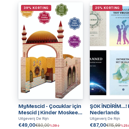
39% KORTING
25% KORTING
MyMescid - Çocuklar için
ŞOK İNDİRİM…! P
Mescid | Kinder Moskee |
Nederlands
Moskee Speelhuis
Uitgeverij De Rijn
Uitgeverij De Rijn
€49,00
€87,00
€80,00
€115,99
%39↓
%25