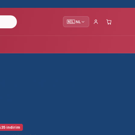
🇳🇱 NL
İM | Paket 2 |
ds
35 indirim