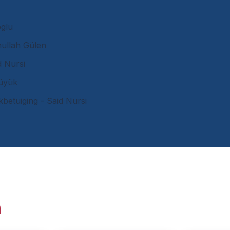
oglu
hullah Gülen
d Nursi
üyük
betuiging - Said Nursi
n