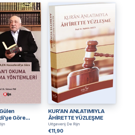
 Gülen
KUR'AN ANLATIMIYLA
i’ye Göre
ÂHİRETTE YÜZLEŞME
Okuma ve Anlama
ijn
Uitgeverij De Rijn
i
€11,90