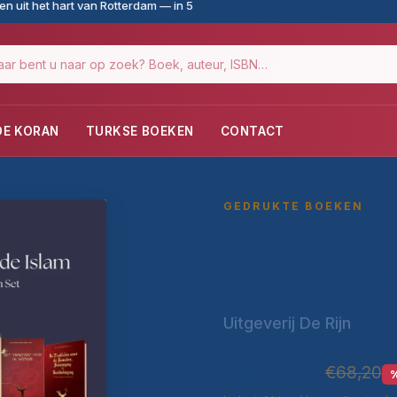
n uit het hart van Rotterdam — in 5
DE KORAN
TURKSE BOEKEN
CONTACT
GEDRUKTE BOEKEN
ŞOK İNDİR
Nederlan
Uitgeverij De Rijn
€44,00
€68,20
%