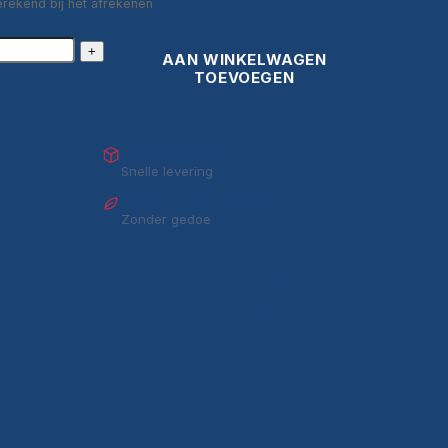
erekend bij het afrekenen
+
AAN WINKELWAGEN
TOEVOEGEN
1–3 werkdagen
Snelle levering
14 dagen bedenktijd
Zonder gedoe
Uitgeverij De Rijn
Gedrukte boeken