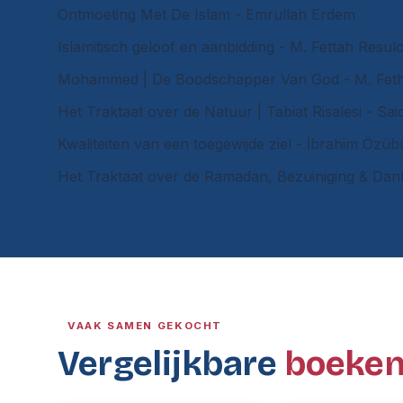
Ontmoeting Met De Islam - Emrullah Erdem
Islamitisch geloof en aanbidding - M. Fettah Resul
Mohammed | De Boodschapper Van God -
M. Fet
Het Traktaat over de Natuur | Tabiat Risalesi - Sai
Kwaliteiten van een toegewijde ziel -
İ
brahim Özüb
Het Traktaat over de Ramadan, Bezuiniging & Dank
VAAK SAMEN GEKOCHT
Vergelijkbare
boeke