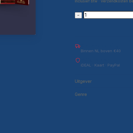
Inclusief btw · Verzendkosten b
−
Gratis verzending
Binnen NL boven €40
Veilig betalen
iDEAL · Kaart · PayPal
Uitgever
Genre