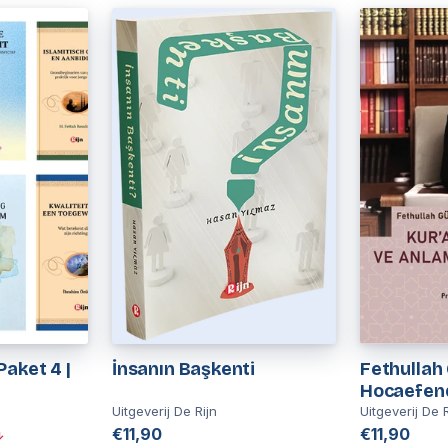
aket 4 |
İnsanın Başkenti
Fethullah
Hocaefend
Kur’an’ı 
Uitgeverij De Rijn
Uitgeverij De R
€11,90
Yöntemler
€11,90
↓