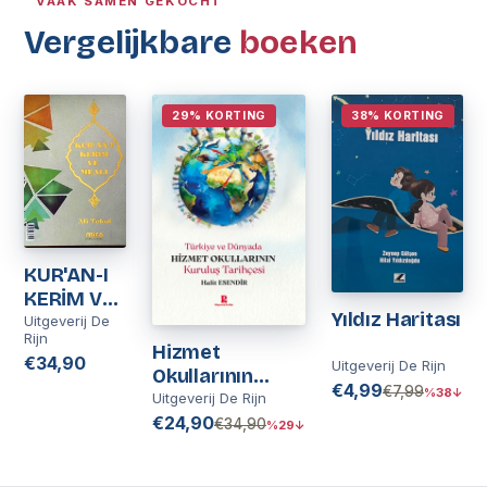
VAAK SAMEN GEKOCHT
Vergelijkbare
boeken
29% KORTING
38% KORTING
KUR'AN-I
KERİM VE
Yıldız Haritası
MEALİ | Ali
Uitgeverij De
Rijn
Tokul
Hizmet
€34,90
Uitgeverij De Rijn
Okullarının
€4,99
€7,99
%38↓
Kuruluş
Uitgeverij De Rijn
Tarihçesi
€24,90
€34,90
%29↓