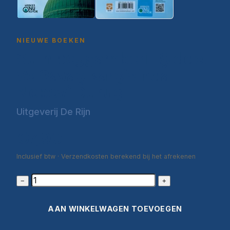
NIEUWE BOEKEN
Sulh peygamberi -Şiddet
Ve Savaş karşisinda
Nebevî Duruş-
Uitgeverij De Rijn
€7,90
Inclusief btw · Verzendkosten berekend bij het afrekenen
−
+
AAN WINKELWAGEN TOEVOEGEN