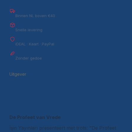
Gratis verzending
Binnen NL boven €40
1–3 werkdagen
Snelle levering
Veilig betalen
iDEAL · Kaart · PayPal
14 dagen bedenktijd
Zonder gedoe
Uitgever
Uitgeverij De Rijn
Over het boek
De Profeet van Vrede
İşin Yayınları presenteert met trots: "De Profeet