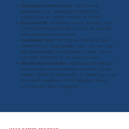
Diepgaand onderzoek
: Het boek is
gebaseerd op nauwgezet historisch
onderzoek en betrouwbare bronnen.
Inspirerend
: Het leven en de leringen van
Profeet Mohammed zijn ook in de wereld
van vandaag inspirerend.
Duidelijke taal
: Het is geschreven in een
vloeiende en begrijpelijke taal, met een stijl
die gemakkelijk te begrijpen is voor lezers
van alle leeftijden en achtergronden.
Universele waarden
: Het boek benadrukt
het belang van universele waarden zoals
vrede, liefde en tolerantie, en biedt tips over
hoe deze waarden in het dagelijks leven
kunnen worden toegepast.