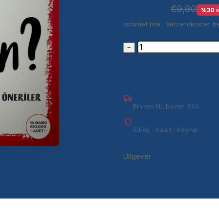
€6,90
€9,90
%30 i
Inclusief btw · Verzendkosten b
−
Gratis verzending
Binnen NL boven €40
Veilig betalen
iDEAL · Kaart · PayPal
Uitgever