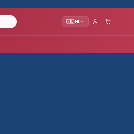
🇳🇱 NL
? Güçlü Bir Yaşam
iler | Doğan
u