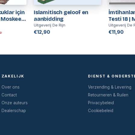
uklar için
Islamitisch geloof en
İmtihanlar
 Moskee |
aanbidding
Testi 18 | M Fethullah
uis
Gülen
Uitgeverij De Rijn
Uitgeverij De R
€12,90
€11,90
↓
ZAKELIJK
DIENST & ONDERST
Over ons
Verzending & Levering
Contact
Retourneren & Ruilen
Onze auteurs
Privacybeleid
Dealerschap
Cookiebeleid