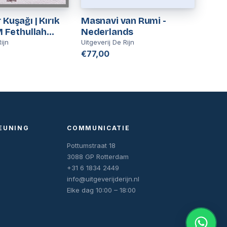
 Kuşağı | Kırık
Masnavi van Rumi -
Nederlands
ijn
Uitgeverij De Rijn
€77,00
EUNING
COMMUNICATIE
Pottumstraat 18
3088 GP Rotterdam
+31 6 1834 2449
info@uitgeverijderijn.nl
Elke dag 10:00 – 18:00