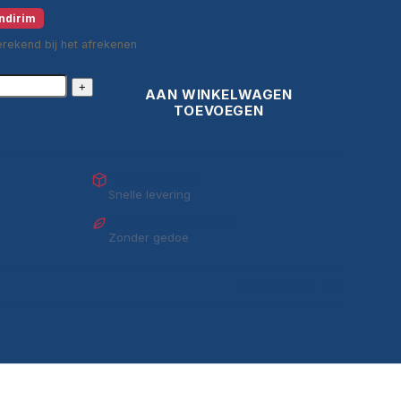
ndirim
erekend bij het afrekenen
+
AAN WINKELWAGEN
TOEVOEGEN
1–3 werkdagen
Snelle levering
14 dagen bedenktijd
Zonder gedoe
Uitgeverij De Rijn