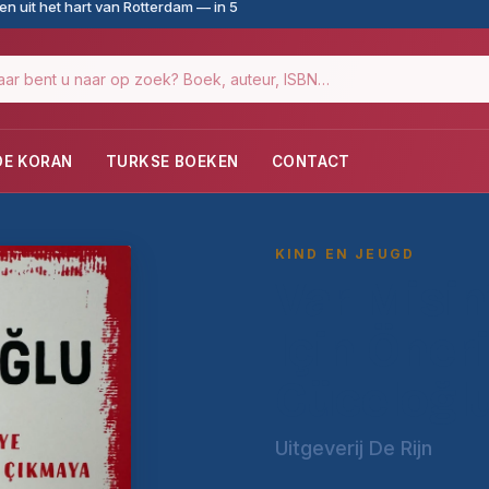
n uit het hart van Rotterdam — in 5
DE KORAN
TURKSE BOEKEN
CONTACT
KIND EN JEUGD
Var Misin
Için Öner
Cüceloğl
Uitgeverij De Rijn