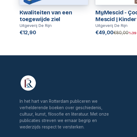
Kwaliteiten van een
MyMescid - Çoc
toegewijde ziel
Mescid | Kinder
Moskee Speelh
Uitgeverij De Rijn
Uitgeverij De Rijn
€12,90
€49,00
€80,00
%39
In het hart van Rotterdam publiceren we
verhelderende boeken over geschiedenis,
cultuur, kunst, filosofie en literatuur. Met onze
publicaties streven we ernaar begrip en
wederzijds respect te versterken.