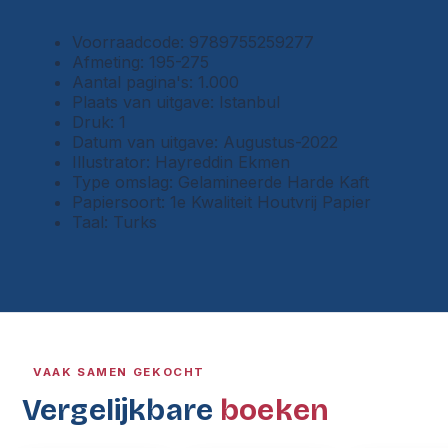
Voorraadcode: 9789755259277
Afmeting: 195-275
Aantal pagina's: 1.000
Plaats van uitgave: Istanbul
Druk: 1
Datum van uitgave: Augustus-2022
Illustrator: Hayreddin Ekmen
Type omslag: Gelamineerde Harde Kaft
Papiersoort: 1e Kwaliteit Houtvrij Papier
Taal: Turks
VAAK SAMEN GEKOCHT
Vergelijkbare
boeken