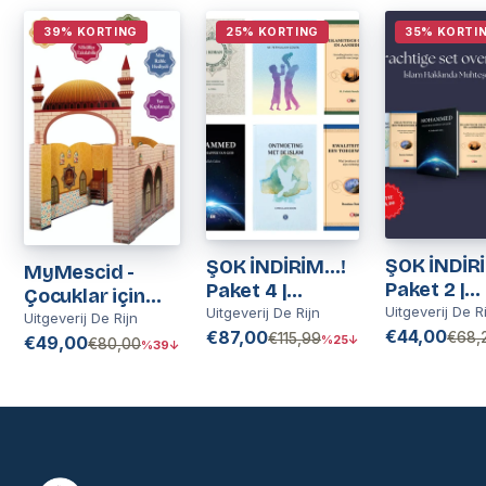
39% KORTING
25% KORTING
35% KORTI
ŞOK İNDİRİ
ŞOK İNDİRİM…!
MyMescid -
Paket 2 |
Paket 4 |
Çocuklar için
Nederland
Uitgeverij De R
Nederlands
Uitgeverij De Rijn
Mescid | Kinder
Uitgeverij De Rijn
€44,00
€87,00
€68,
€115,99
Moskee |
€49,00
%25↓
€80,00
%39↓
Moskee
Speelhuis