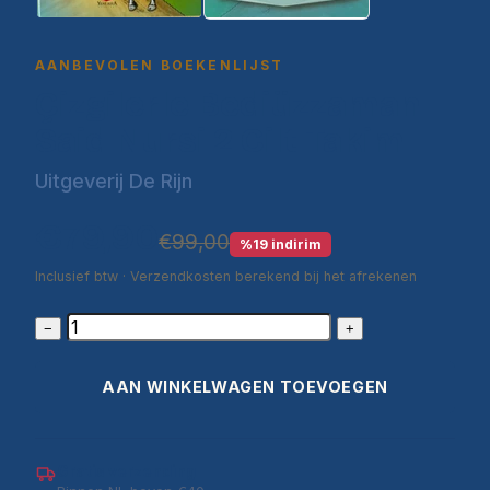
AANBEVOLEN BOEKENLIJST
Çizgilerle Bediüzzaman
Said Nursi 2 Cilt Takim
Uitgeverij De Rijn
€79,90
€99,00
%19 indirim
Inclusief btw · Verzendkosten berekend bij het afrekenen
−
+
AAN WINKELWAGEN TOEVOEGEN
Gratis verzending