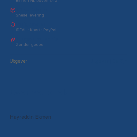
Binnen NL boven €40
1–3 werkdagen
Snelle levering
Veilig betalen
iDEAL · Kaart · PayPal
14 dagen bedenktijd
Zonder gedoe
Uitgever
Uitgeverij De Rijn
Over het boek
Hayreddin Ekmen