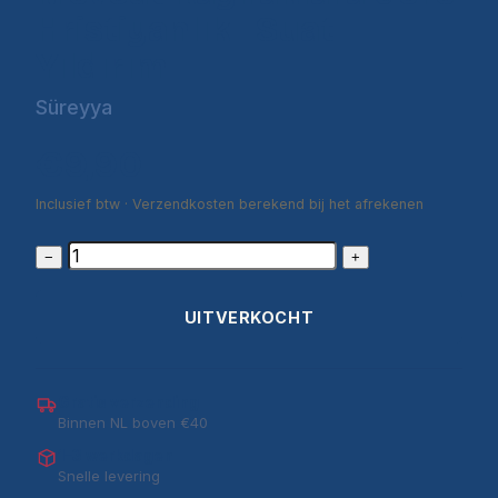
Hristiyanlık | Suat
Yıldırım
Süreyya
€9,90
Inclusief btw · Verzendkosten berekend bij het afrekenen
−
+
UITVERKOCHT
Gratis verzending
Binnen NL boven €40
1–3 werkdagen
Snelle levering