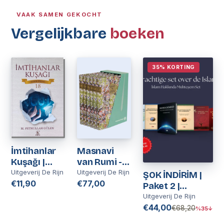
VAAK SAMEN GEKOCHT
Vergelijkbare
boeken
35% KORTING
İmtihanlar
Masnavi
Kuşağı |
van Rumi -
Kırık Testi 18
Nederlands
Uitgeverij De Rijn
Uitgeverij De Rijn
ŞOK İNDİRİM |
| M
€11,90
€77,00
Paket 2 |
Fethullah
Nederlands
Uitgeverij De Rijn
Gülen
€44,00
€68,20
%35↓