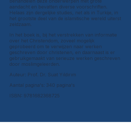
behandelen deze onderwerpen met grote
aandacht en bevatten diverse voorschriften.
Helaas zijn dergelijke studies, net als in Turkije, in
het grootste deel van de islamitische wereld uiterst
zeldzaam.
In het boek is, bij het verstrekken van informatie
over het Christendom, zoveel mogelijk
geprobeerd om te verwijzen naar werken
geschreven door christenen, en daarnaast is er
gebruikgemaakt van serieuze werken geschreven
door moslimgeleerden.
Auteur: Prof. Dr. Suat Yıldırım
Aantal pagina's: 340 pagina's
ISBN: 9781682368725