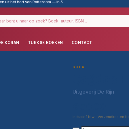
n uit het hart van Rotterdam — in 5
DE KORAN
TURKSE BOEKEN
CONTACT
BOEK
Çağdaş Fi
Uitgeverij De Rijn
€50,00
Inclusief btw · Verzendkosten b