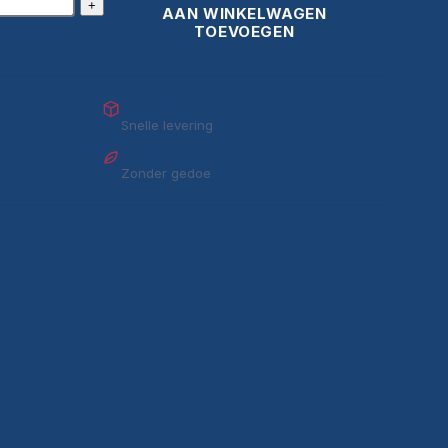
+
AAN WINKELWAGEN
TOEVOEGEN
1–3 werkdagen
Snelle levering
14 dagen bedenktijd
Zonder gedoe
Uitgeverij De Rijn
Boek