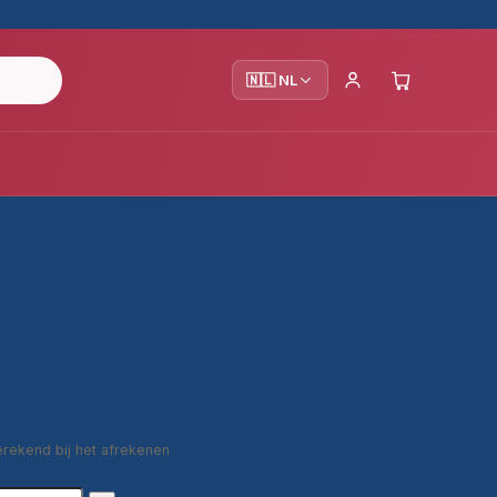
🇳🇱 NL
lozoflar 2
erekend bij het afrekenen