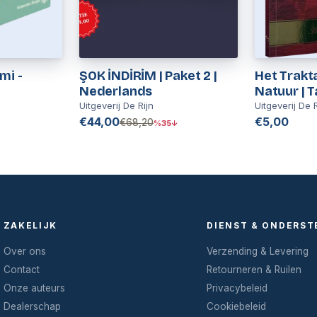
mi -
ŞOK İNDİRİM | Paket 2 |
Het Trakt
Nederlands
Natuur | T
Uitgeverij De Rijn
Uitgeverij De R
€44,00
€5,00
€68,20
%35↓
ZAKELIJK
DIENST & ONDERST
Over ons
Verzending & Levering
Contact
Retourneren & Ruilen
Onze auteurs
Privacybeleid
Dealerschap
Cookiebeleid