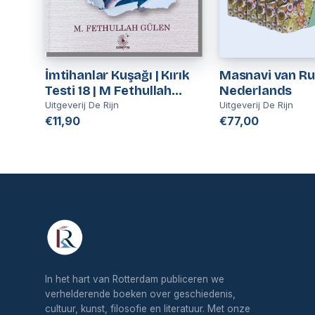
İmtihanlar Kuşağı | Kırık
Masnavi van Ru
Testi 18 | M Fethullah
Nederlands
Gülen
Uitgeverij De Rijn
Uitgeverij De Rijn
€11,90
€77,00
In het hart van Rotterdam publiceren we
verhelderende boeken over geschiedenis,
cultuur, kunst, filosofie en literatuur. Met onze