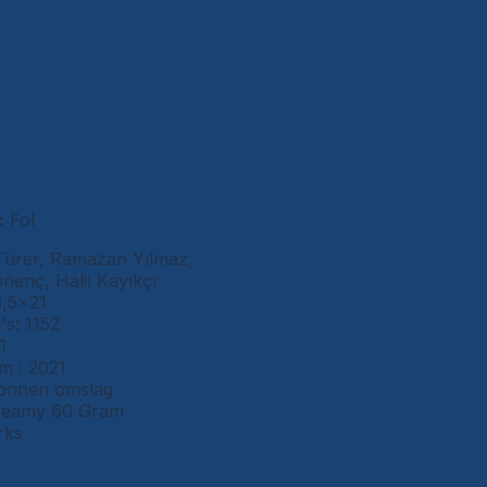
:
Fol
l Türer, Ramazan Yılmaz,
enç, Halil Kayıkçı
3,5×21
's: 1152
1
m : 2021
tonnen omslag
Creamy 60 Gram
rks