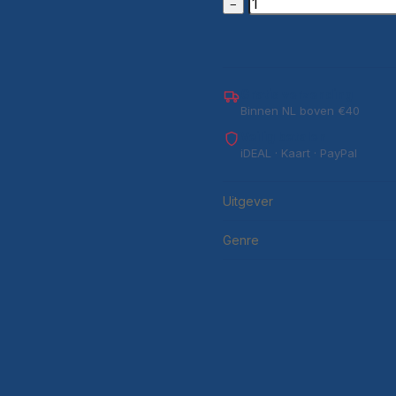
−
Gratis verzending
Binnen NL boven €40
Veilig betalen
iDEAL · Kaart · PayPal
Uitgever
Genre