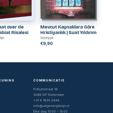
aat over de
Mevcut Kaynaklara Göre
abiat Risalesi
Hristiyanlık | Suat Yıldırım
ijn
Süreyya
€9,90
EUNING
COMMUNICATIE
Pottumstraat 18
3088 GP Rotterdam
+31 6 1834 2449
info@uitgeverijderijn.nl
Elke dag 10:00 – 18:00