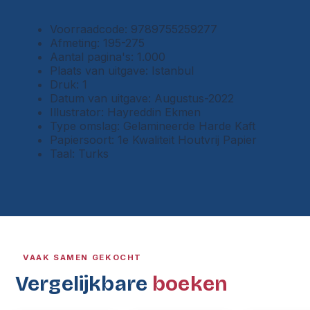
Voorraadcode: 9789755259277
Afmeting: 195-275
Aantal pagina's: 1.000
Plaats van uitgave: Istanbul
Druk: 1
Datum van uitgave: Augustus-2022
Illustrator: Hayreddin Ekmen
Type omslag: Gelamineerde Harde Kaft
Papiersoort: 1e Kwaliteit Houtvrij Papier
Taal: Turks
VAAK SAMEN GEKOCHT
Vergelijkbare
boeken