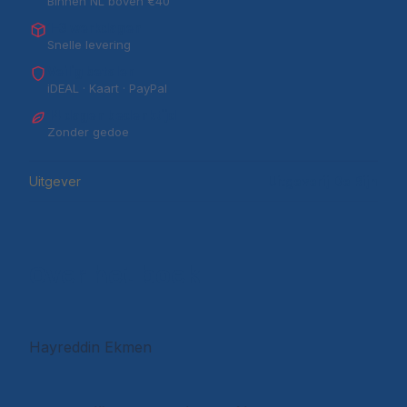
Binnen NL boven €40
1–3 werkdagen
Snelle levering
Veilig betalen
iDEAL · Kaart · PayPal
14 dagen bedenktijd
Zonder gedoe
Uitgever
Uitgeverij De Rijn
Over het boek
Hayreddin Ekmen