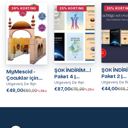
39% KORTING
25% KORTING
35% KORTI
ŞOK İNDİRİ
ŞOK İNDİRİM…!
MyMescid -
Paket 2 |
Paket 4 |
Çocuklar için
Nederland
Uitgeverij De R
Nederlands
Uitgeverij De Rijn
Mescid | Kinder
Uitgeverij De Rijn
€44,00
€87,00
€68,
€115,99
Moskee |
€49,00
%25↓
€80,00
%39↓
Moskee
Speelhuis