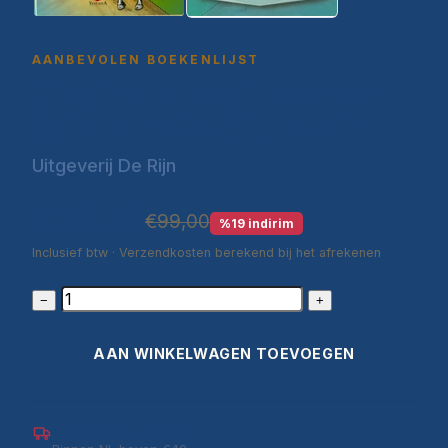
AANBEVOLEN BOEKENLIJST
Çizgilerle Bediüzzaman
Said Nursi 2 Cilt Takim
Uitgeverij De Rijn
€79,90
€99,00
%19 indirim
Inclusief btw · Verzendkosten berekend bij het afrekenen
−
+
AAN WINKELWAGEN TOEVOEGEN
Gratis verzending