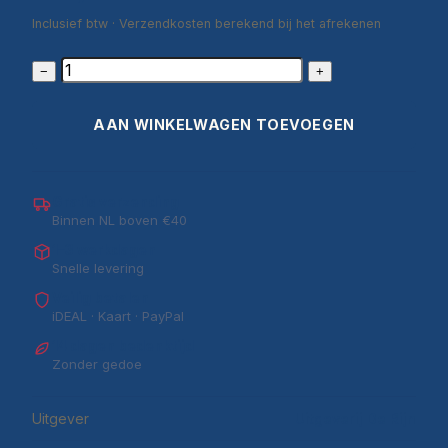
Inclusief btw · Verzendkosten berekend bij het afrekenen
−
+
AAN WINKELWAGEN TOEVOEGEN
Gratis verzending
Binnen NL boven €40
1–3 werkdagen
Snelle levering
Veilig betalen
iDEAL · Kaart · PayPal
14 dagen bedenktijd
Zonder gedoe
Uitgever
Uitgeverij De Rijn