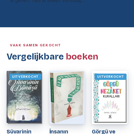
te geven, heb je alleen vandaag...
VAAK SAMEN GEKOCHT
Vergelijkbare
boeken
UITVERKOCHT
UITVERKOCHT
Süvarinin
İnsanın
Görgü ve