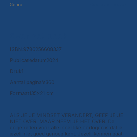
Genre
Gedrukte boeken
Over het boek
ISBN:
9786256608337
Publicatiedatum
2024
Druk
1
Aantal pagina's
360
Formaat
135x21 cm
ALS JE JE MINDSET VERANDERT, GEEF JE JE
NIET OVER, MAAR NEEM JE HET OVER. De
enige reden voor alle innerlijke oorlogen is dat je
jezelf niet goed genoeg kent. Jezelf kennen gaat