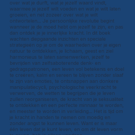
over wat je durft, wat je jezelf waard vindt,
waarmee je jezelf wilt voeden en wat je wilt laten
groeien, en net zozeer over wat je wilt
ontwortelen... Je persoonlijke revolutie begint
wanneer je de moed hebt om jezelf te zijn, en pas
dan ontdek je je innerlijke kracht. In dit boek
wachten diepgaande inzichten en speciale
strategieën op je om de waarheden over je eigen
natuur te ontdekken, je lichaam, geest en ziel
harmonieus te laten samenwerken, jezelf te
bevrijden van zelfsaboterende denk- en
gedragspatronen, een leven vol betekenis en doel
te creëren, kalm en sereen te blijven zonder slaaf
te zijn van emoties, te ontsnappen aan donkere
manipulatiecycli, psychologische veerkracht te
verwerven, de wetten te begrijpen die je leven
zullen reorganiseren, de kracht van je seksualiteit
te ontdekken en een perfecte minnaar te worden,
en meester te worden in verleiding... Het is tijd om
je kracht in handen te nemen om moedig en
zonder angst te kunnen leven. Want er is maar
één leven dat je kunt leven, en om dit leven vorm