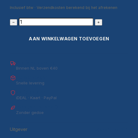
Inclusief btw · Verzendkosten berekend bij het afrekenen
−
+
AAN WINKELWAGEN TOEVOEGEN
Gratis verzending
Binnen NL boven €40
1–3 werkdagen
Snelle levering
Veilig betalen
iDEAL · Kaart · PayPal
14 dagen bedenktijd
Zonder gedoe
Uitgever
Uitgeverij De Rijn