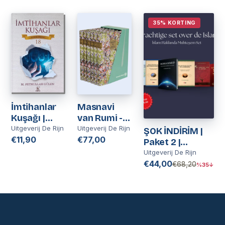
35% KORTING
İmtihanlar
Masnavi
Kuşağı |
van Rumi -
Kırık Testi 18
Nederlands
Uitgeverij De Rijn
Uitgeverij De Rijn
ŞOK İNDİRİM |
| M
€11,90
€77,00
Paket 2 |
Fethullah
Nederlands
Uitgeverij De Rijn
Gülen
€44,00
€68,20
%35↓