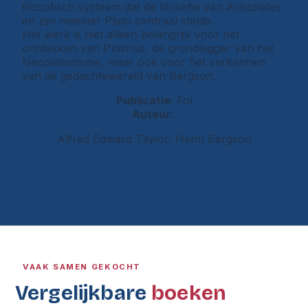
filosofisch systeem dat de filosofie van Aristoteles
en zijn meester Plato centraal stelde.
Het werk is niet alleen belangrijk voor het
ontdekken van Plotinus, de grondlegger van het
Neoplatonisme, maar ook voor het verkennen
van de gedachtewereld van Bergson.
Publicatie
: Fol
Auteur
:
Alfred Edward Taylor, Henri Bergson
VAAK SAMEN GEKOCHT
Vergelijkbare
boeken