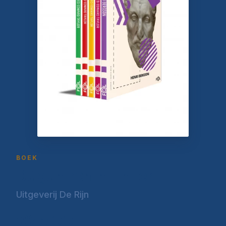
BOEK
Düşüncenin En'leri
Uitgeverij De Rijn
€25,00