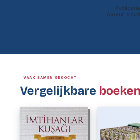
Publicatie
Auteur
: İsmai
VAAK SAMEN GEKOCHT
Vergelijkbare
boeke