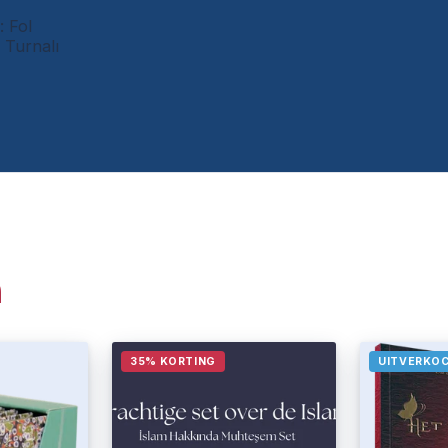
: Fol
l Turnalı
n
35% KORTING
UITVERKO