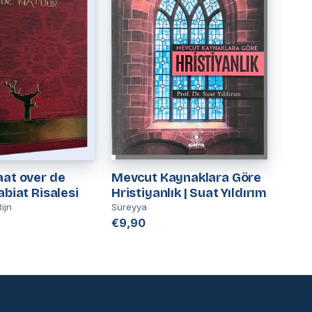
aat over de
Mevcut Kaynaklara Göre
abiat Risalesi
Hristiyanlık | Suat Yıldırım
ijn
Süreyya
€9,90