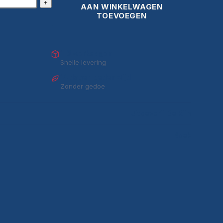
+
AAN WINKELWAGEN
TOEVOEGEN
1–3 werkdagen
Snelle levering
14 dagen bedenktijd
Zonder gedoe
Uitgeverij De Rijn
Boek