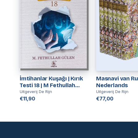
İmtihanlar Kuşağı | Kırık
Masnavi van Ru
Testi 18 | M Fethullah
Nederlands
Gülen
Uitgeverij De Rijn
Uitgeverij De Rijn
€11,90
€77,00