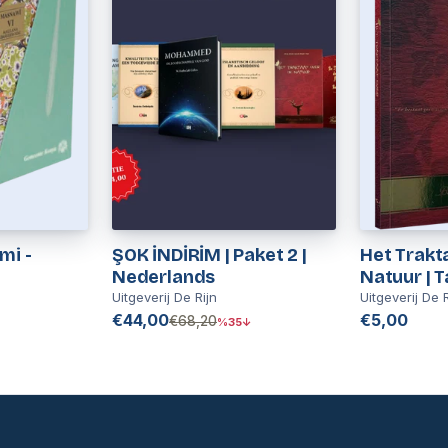
mi -
ŞOK İNDİRİM | Paket 2 |
Het Trakt
Nederlands
Natuur | T
Uitgeverij De Rijn
Uitgeverij De R
€44,00
€5,00
€68,20
%35↓