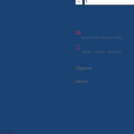
−
Gratis verzending
Binnen NL boven €40
Veilig betalen
iDEAL · Kaart · PayPal
Uitgever
Genre
losofie