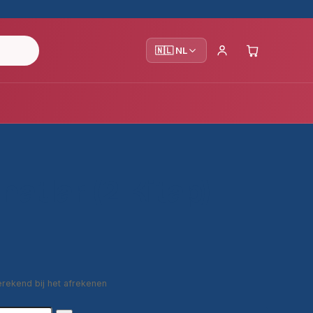
🇳🇱 NL
natlar (2 Kitap)
erekend bij het afrekenen