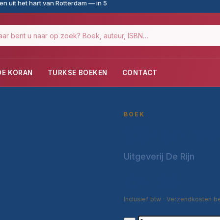
n uit het hart van Rotterdam — in 5
DE KORAN
TURKSE BOEKEN
CONTACT
BOEK
Görsel Sa
Uitgeverij De Rijn
€24,99
Inclusief btw · Verzendkosten b