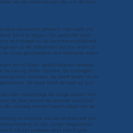
enkele van de onderwerpen die u in dit werk
ctieve bewustzijn geweest. Het heeft ons
denis bloot te leggen. Zijn gedachte helpt
ij in zich draagt en de verantwoordelijkheid
 degenen uit die ontkennen dat ons leven of
 die onze geschiedenis een betekenis willen
tanders wordt Marx' gedachtegoed vandaag
alle beroering onder mensen. Bij sommigen
king doen ontstaan, die heeft geleid tot de
gaskamers. Dit boek heeft de taak op zich
ende vlam halverwege de vorige eeuw? Wat
over de hele wereld de levende voorloper
nen die vandaag worden beschuldigd van de
e vorming en evolutie van de denkwereld van
amilieopvoeding tot zijn Jonge Hegeliaanse
ach tot zijn politieke strijd met Engels.