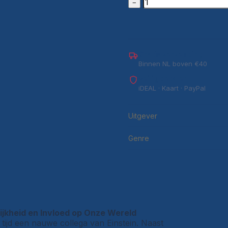
−
Gratis verzending
Binnen NL boven €40
Veilig betalen
iDEAL · Kaart · PayPal
Uitgever
Genre
ijkheid en Invloed op Onze Wereld
tijd een nauwe collega van Einstein. Naast