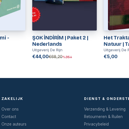
mi -
ŞOK İNDİRİM | Paket 2 |
Het Trakt
Nederlands
Natuur | T
Uitgeverij De Rijn
Uitgeverij De R
€44,00
€5,00
€68,20
%35↓
ZAKELIJK
DIENST & ONDERST
Over ons
Verzending & Levering
Contact
Retourneren & Ruilen
Onze auteurs
Privacybeleid