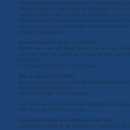
het feit dat hij een gerenommeerd natuurkundige 
Einsteins wetenschappelijke leerstellingen en perso
wetenschapper die een directe relatie met hem had
Bovendien heeft de auteur de ontwikkelingen in d
heldere en begrijpelijke manier, maar zonder op eni
kunnen presenteren.
Cioran/Glimlach, Grijns en Verder
Tijdens een van zijn lange reizen, bij een begrafen
een boer met wie hij een kort gesprek had, hem de
woorden:
“Ja meneer, dat is het... Dat is alles...”
Wie is Jacques Derrida?
Een uiterst nuttige en boeiende bijdrage aan zowel
de sociologie van kennis.
John Hollander, Yale University
Een boek vol genotvolle spitsvondigheid en diepga
Stav Sherez, Catholic Herald
Spinoza/De Roep om Liefde van een Vink
Intellectuele liefde in de filosofie van Spinoza, de 