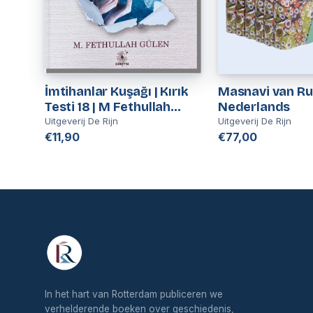
İmtihanlar Kuşağı | Kırık
Masnavi van Ru
Testi 18 | M Fethullah
Nederlands
Gülen
Uitgeverij De Rijn
Uitgeverij De Rijn
€11,90
€77,00
In het hart van Rotterdam publiceren we
verhelderende boeken over geschiedenis,