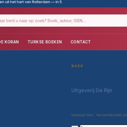
n uit het hart van Rotterdam — in 5
DE KORAN
TURKSE BOEKEN
CONTACT
BOEK
Kimdir Se
Uitgeverij De Rijn
€59,00
Inclusief btw · Verzendkosten b