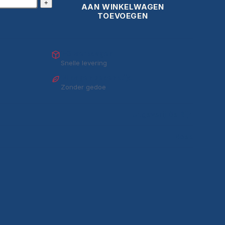
+
AAN WINKELWAGEN
TOEVOEGEN
1–3 werkdagen
Snelle levering
14 dagen bedenktijd
Zonder gedoe
Uitgeverij De Rijn
Boek