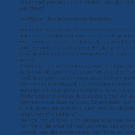
samen met selecties uit hun werken, zijn slechts 
zult vinden.
Karl Marx – Een Intellectuele Biografie
Het gedachtegoed van Marx is een eeuw lang het a
geleerd de ontwikkeling van onze tijd in de geschie
ieder mens de zin van zijn leven, de toekomst die h
voor die toekomst te begrijpen. Het daagt militant
onze geschiedenis een betekenis heeft, of degenen
geven.
Zowel voor zijn aanhangers als voor zijn tegens
de dag op vijf continenten gezien als de gist van 
heeft deze gedachte een ongekende haat en vervloe
tirannie van prikkeldraad, concentratiekampen en 
genomen om deze grote gebeurtenis te verklaren.
Welke gedachte ontstak deze steeds groter word
voor mens was deze persoon, die een eeuw later 
is, niet alleen van arbeiders, maar ook van dege
ketterij van Prometheus?
Het doel van dit boek is om getuige te zijn van d
Karl Marx, die onze tijd heeft gevormd, van zijn f
periode, van zijn kennismaking met Fichte en Feuerb