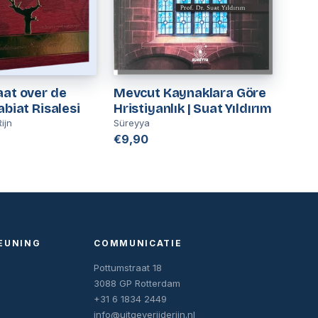
aat over de
Mevcut Kaynaklara Göre
abiat Risalesi
Hristiyanlık | Suat Yıldırım
ijn
Süreyya
€9,90
EUNING
COMMUNICATIE
Pottumstraat 18
3088 GP Rotterdam
+31 6 1834 2449
info@uitgeverijderijn.nl