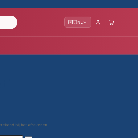
🇳🇱 NL
ti
erekend bij het afrekenen