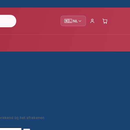
🇳🇱 NL
e Devlet Seti
erekend bij het afrekenen