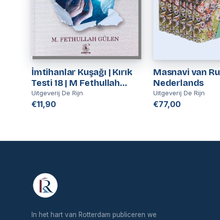
İmtihanlar Kuşağı | Kırık
Masnavi van Ru
Testi 18 | M Fethullah
Nederlands
Gülen
Uitgeverij De Rijn
Uitgeverij De Rijn
€11,90
€77,00
In het hart van Rotterdam publiceren we