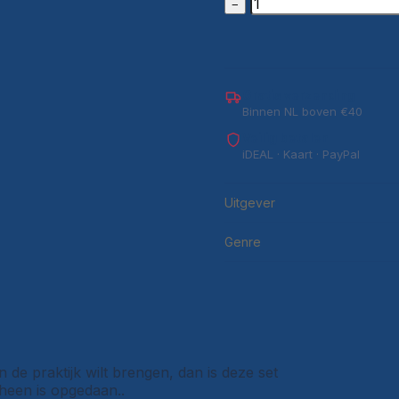
−
Gratis verzending
Binnen NL boven €40
Veilig betalen
iDEAL · Kaart · PayPal
Uitgever
Genre
in de praktijk wilt brengen, dan is deze set
heen is opgedaan..