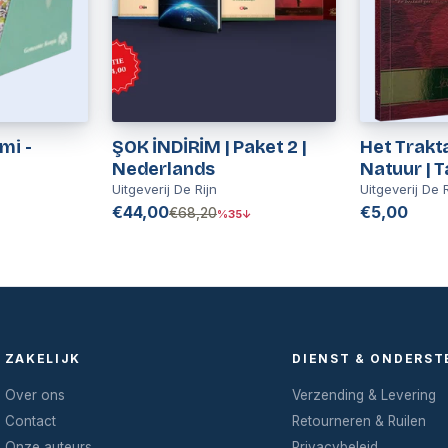
mi -
ŞOK İNDİRİM | Paket 2 |
Het Trakt
Nederlands
Natuur | T
Uitgeverij De Rijn
Uitgeverij De R
€44,00
€5,00
€68,20
%35↓
ZAKELIJK
DIENST & ONDERST
Over ons
Verzending & Levering
Contact
Retourneren & Ruilen
Onze auteurs
Privacybeleid