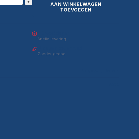
+
AAN WINKELWAGEN
TOEVOEGEN
1–3 werkdagen
Snelle levering
14 dagen bedenktijd
Zonder gedoe
Uitgeverij De Rijn
Boek