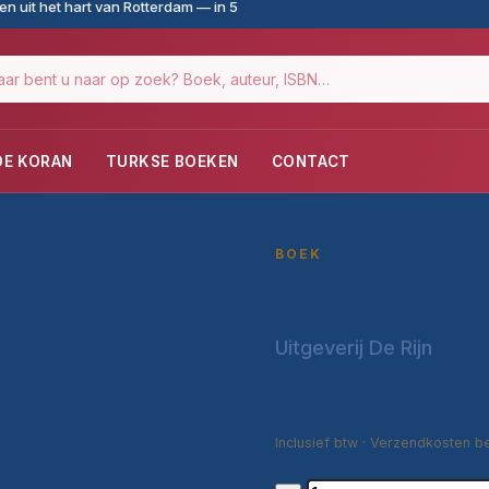
n uit het hart van Rotterdam — in 5
DE KORAN
TURKSE BOEKEN
CONTACT
BOEK
Siyaset v
Uitgeverij De Rijn
€59,00
Inclusief btw · Verzendkosten b