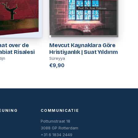
aat over de
Mevcut Kaynaklara Göre
abiat Risalesi
Hristiyanlık | Suat Yıldırım
ijn
Süreyya
€9,90
EUNING
COMMUNICATIE
Pottumstraat 18
3088 GP Rotterdam
+31 6 1834 2449