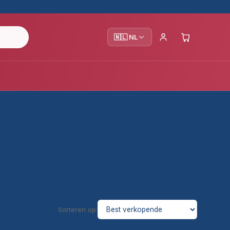
🇳🇱 NL
Sorteren op: