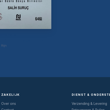
 Efendisi
rimizin Hayatı (Tek
 Rijn
ZAKELIJK
DIENST & ONDERST
Over ons
Verzending & Levering
Contact
Retourneren & Ruilen