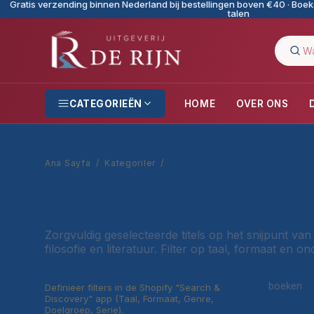
Gratis verzending binnen Nederland bij bestellingen boven €40 · Boeke
talen
CATEGORIEËN
HOME
OVER ONS
Ana Sayfa
/
Kategoriler
/
Geschiedenis en Biografie
Geschiedenis en
Zorgvuldig geselecteerde titels op het snijpunt van
filosofie en literatuur. Filter op taal, formaat en o
4
boeken
Definieer filters in de Shopify "Search &
Discovery" app (Taal, Formaat, Genre,
Doelgroep, Serie).