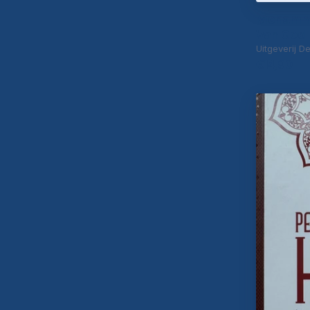
Mohamme
Van God
Uitgeverij De
€14,90