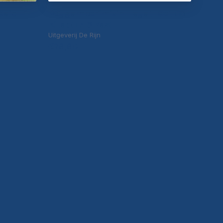
Said
Peygamberimizin Hayatı Set (10
Kitap) (7-9 Yas)
Uitgeverij De Rijn
€29,90