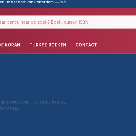
n uit het hart van Rotterdam — in 5
DE KORAN
TURKSE BOEKEN
CONTACT
 Biografie
 geschiedenis, cultuur, kunst,
nderwerp.