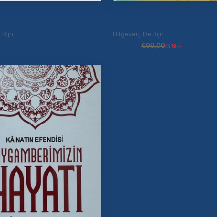
d | De Boodschapper
Çizgilerle Bediüzzaman 
Nursi 2 Cilt Takim
 Rijn
Uitgeverij De Rijn
€79,90
€99,00
%19↓