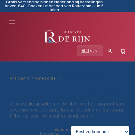
Gratis verzending binnen Nederland bij bestellingen
boven €40 · Boeken uit het hart van Rotterdam — in 5
talen
🇳🇱 NL
Ana Sayfa
/
Kategoriler
/
Literatuur en Romans
Literatuur en Romans
Zorgvuldig geselecteerde titels op het snijpunt van
geschiedenis, cultuur, kunst, filosofie en literatuur.
Filter op taal, formaat en onderwerp.
4
Sorteren
FILTEREN
boeken
op: