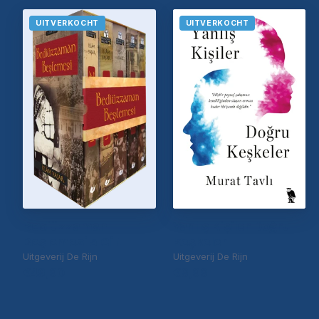
UITVERKOCHT
UITVERKOCHT
Bediüzzaman
Yanlış Kişiler Doğru
Beşlemesi 5 Cilt
Keşkeler
Uitgeverij De Rijn
Uitgeverij De Rijn
€49,90
€9,99